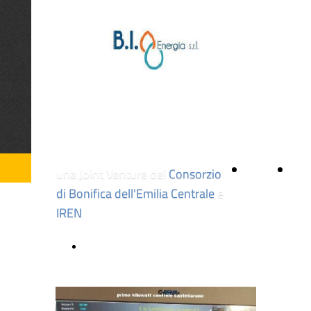
B.I Energia
Home
Gall
una Joint Venture del
Consorzio
di Bonifica dell'Emilia Centrale
e
Page
IREN
Statuto